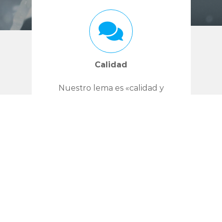
Calidad
Nuestro lema es «calidad y
rapidez», lo cual
expresa por si misma nuestra
Adem
hasta
ofre
filosofía como
 el
empresa.
n, y
tratam
cos.
 DIGITAL COFINANCIADO POR LOS FONDOS NEXT GE