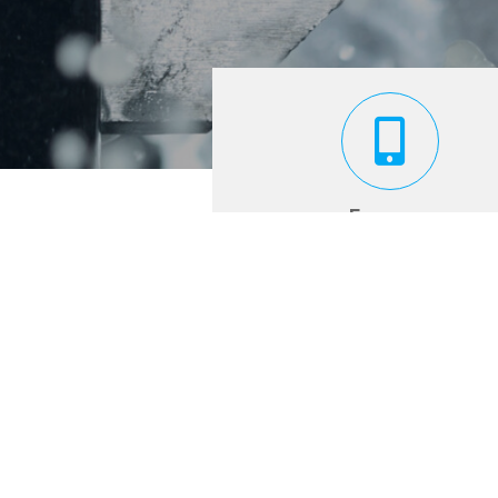
Empresa
Fabricamos desde prototipos 
series grandes, dominamos
acero, aluminio, bronce, lató
todo tipo de plásticos técni
PROGRAMA KIT