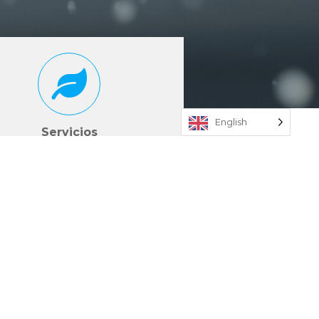
English
Servicios
ás del mecanizado, podemos
cer servicio de deformación de
chapa, soldadura, pintura y
ientos superficiales, si el cliente
lo requiere.
NERATION (EU)