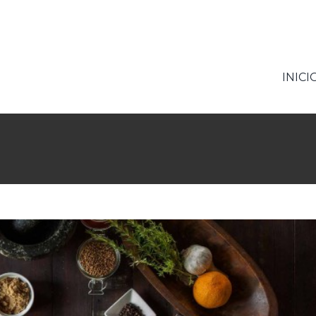
941 588 768
INICI
m tincidunt a hendrerit eros
ative
Photography