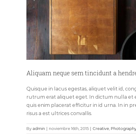
Aliquam neque sem tincidunt a hendre
Quisque in lacus egestas, aliquet velit id, co
rutrum erat aliquet eget. In dictum nulla et e
quis enim placerat efficitur in id urna. In in 
risus a est ultrices convallis.
By
admin
|
noviembre 16th, 2015
|
Creative
,
Photograph