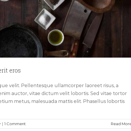
rit eros
ngue velit. Pellentesque ullamcorper laoreet risus, a
nim auctor, vitae dictum velit lobortis. Sed vitae tortor
pretium metus, malesuada mattis elit. Phasellus lobortis
y
|
1 Comment
Read Mor